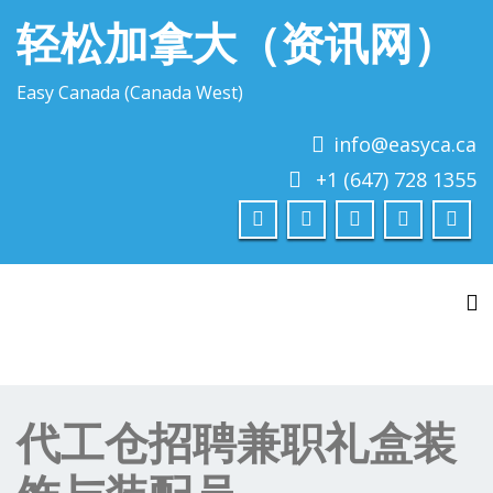
轻松加拿大（资讯网）
Easy Canada (Canada West)
info@easyca.ca
+1 (647) 728 1355
To
代工仓招聘兼职礼盒装