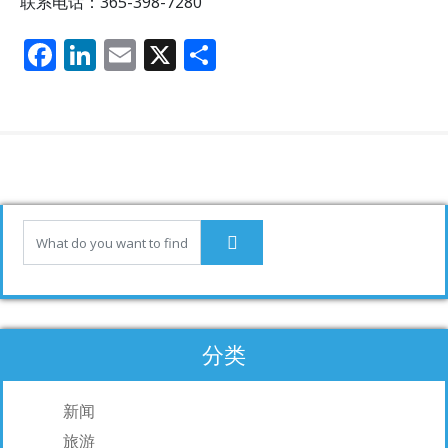
联系电话：365-398-7280
F
Li
E
X
分
ac
n
m
享
e
k
ai
b
e
l
o
dI
o
n
k
分类
新闻
旅游