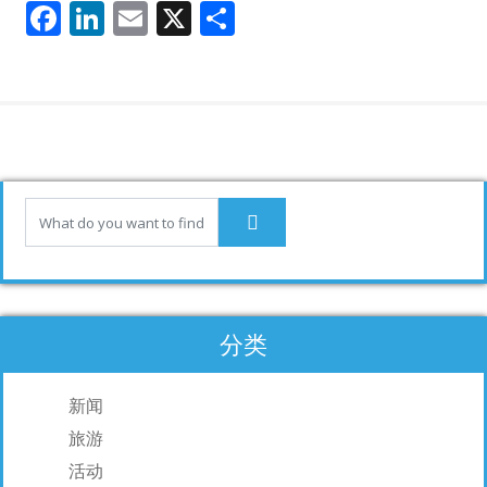
F
Li
E
X
分
ac
n
m
享
e
k
ai
b
e
l
o
dI
o
n
k
分类
新闻
旅游
活动