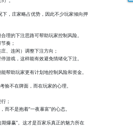
取5）。
数情况下，庄家略占优势，因此不少玩家倾向押
但合理的下注思路可帮助玩家控制风险。
解节奏；
连庄、连闲）调整下注方向；
暂停游戏，这样能有效避免情绪化下注。
但能帮助玩家更有计划地控制风险和资金。
大考验不在牌面，而在玩家的心理。
进行；
，而不是抱着“一夜暴富”的心态。
短期爆赢”。这才是百家乐真正的魅力所在
。