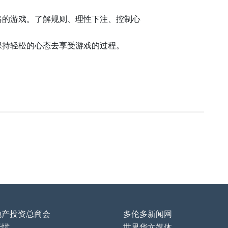
略的游戏。了解规则、理性下注、控制心
保持轻松的心态去享受游戏的过程。
地产投资总商会
多伦多新闻网
无忧
世界华文媒体