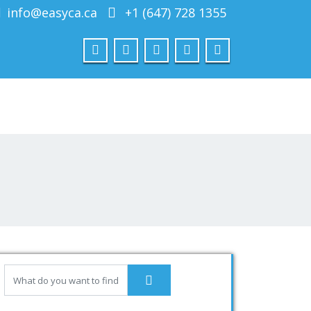
info@easyca.ca
+1 (647) 728 1355