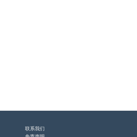
联系我们
免责声明