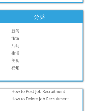
分类
新闻
旅游
活动
生活
美食
视频
How to Post Job Recruitment
How to Delete Job Recruitment