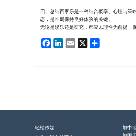
四、总结百家乐是一种结合概率、心理与策
态，是长期保持良好体验的关键。
无论是娱乐还是研究，都应以理性为前提，
F
Li
E
X
分
ac
n
m
享
e
k
ai
b
e
l
o
dI
o
n
k
轻松传媒
加中
加国