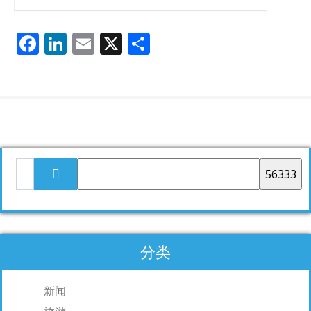
F
Li
E
X
分
ac
n
m
享
e
k
ai
b
e
l
o
dI
o
n
k
分类
新闻