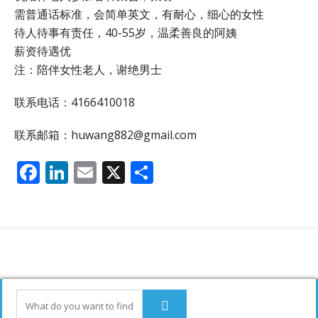
需普通话标准，会简单英文，有耐心，细心的女性
待人待事有责任，40-55岁，温柔善良的阿姨
薪资待遇优
注：陪伴女性老人，谢绝男士
联系电话：4166410018
联系邮箱：huwang882@gmail.com
F
Li
E
X
分
ac
n
m
享
e
k
ai
b
e
l
o
dI
o
n
k