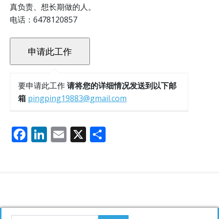
真负责、想长期做的人。
电话：6478120857
要申请此工作
请将您的详细情况发送到以下邮
箱
pingping19883@gmail.com
F
Li
E
X
分
ac
n
m
享
e
k
ai
b
e
l
o
dI
o
n