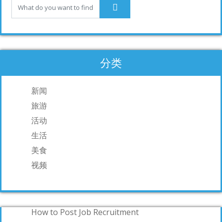
k
分类
新闻
旅游
活动
生活
美食
视频
How to Post Job Recruitment