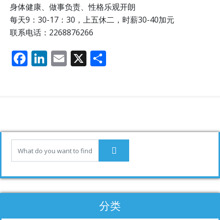
身体健康、做事负责、性格乐观开朗
每天9：30-17：30，上五休二，时薪30-40加元
联系电话：2268876266
F
Li
E
X
分
ac
n
m
享
e
k
ai
b
e
l
o
dI
o
n
k
分类