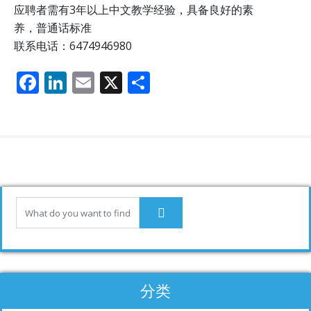
应聘者需有3年以上中文教学经验，具备良好的素
养，普通话标准
联系电话：6474946980
F
Li
E
X
分
ac
n
m
享
e
k
ai
b
e
l
o
dI
o
n
k
分类