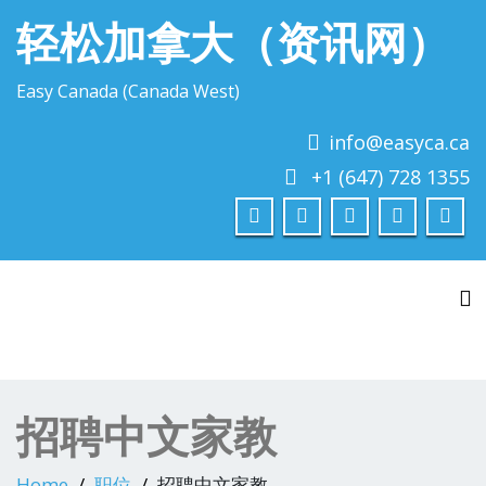
轻松加拿大（资讯网）
Easy Canada (Canada West)
info@easyca.ca
+1 (647) 728 1355
To
招聘中文家教
Home
职位
招聘中文家教