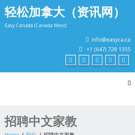
轻松加拿大（资讯网）
Easy Canada (Canada West)
info@easyca.ca
+1 (647) 728 1355
To
招聘中文家教
Home
职位
招聘中文家教