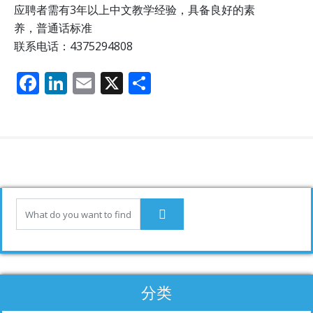
应聘者需有3年以上中文教学经验，具备良好的素
养，普通话标准
联系电话：4375294808
F
Li
E
X
分
ac
n
m
享
e
k
ai
b
e
l
o
dI
o
n
k
分类