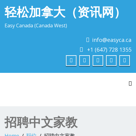
轻松加拿大（资讯网）
Easy Canada (Canada West)
info@easyca.ca
+1 (647) 728 1355
To
招聘中文家教
Home
职位
招聘中文家教