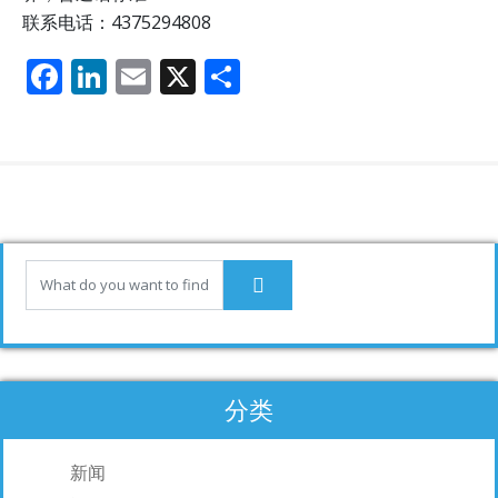
联系电话：4375294808
F
Li
E
X
分
ac
n
m
享
e
k
ai
b
e
l
o
dI
o
n
k
分类
新闻