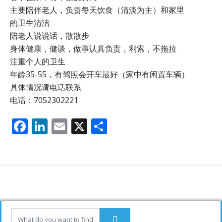
主要陪伴老人，负责每天饮食（清淡为主）和家里
的卫生清洁
陪老人说说话，散散步
身体健康，健谈，做事认真负责，利索，不拖拉
注重个人的卫生
年龄35-55，有驾照会开车最好（家中有闲置车辆）
具体情况请电话联系
电话：7052302221
F
Li
E
X
分
ac
n
m
享
e
k
ai
b
e
l
o
dI
o
n
k