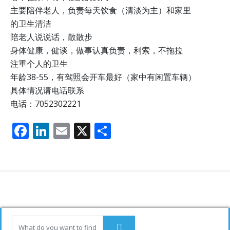
主要陪伴老人，负责每天饮食（清淡为主）和家里
的卫生清洁
陪老人说说话，散散步
身体健康，健谈，做事认真负责，利索，不拖拉
注重个人的卫生
年龄38-55，有驾照会开车最好（家中有闲置车辆）
具体情况请电话联系
电话：7052302221
F
Li
E
X
分
ac
n
m
享
e
k
ai
b
e
l
o
dI
o
n
k