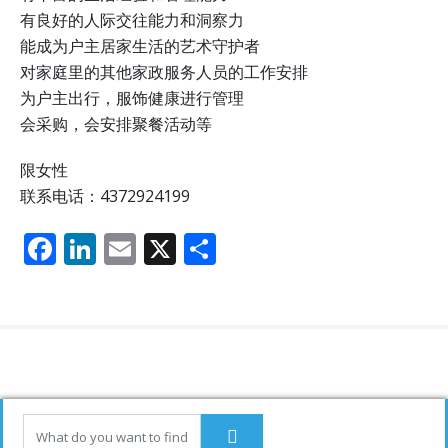
有良好的人际交往能力和洞察力
能成为户主居家生活的艺术守护者
对家庭里的其他家政服务人员的工作安排
为户主出行，服饰健康进行管理
会采购，会安排聚餐活动等
限女性
联系电话：4372924199
F
Li
E
X
分
ac
n
m
享
e
k
ai
b
e
l
o
dI
o
n
k