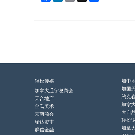
ac
n
m
享
e
k
ai
b
e
l
o
dI
o
n
k
轻松传媒
加中
加国
加拿大辽宁总商会
约克
天合地产
加拿
金氏美术
大自
云南商会
轻松论坛
瑞达资本
加拿
群信金融