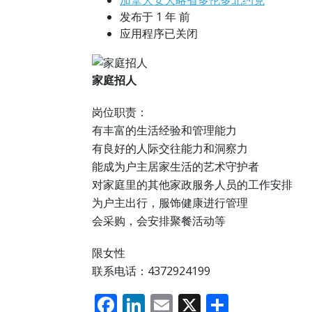
加拿大安大略省多伦多北约克
发布于 1 年 前
应用程序已关闭
家庭招人
岗位职责：
有丰富的生活经验和管理能力
有良好的人际交往能力和洞察力
能成为户主居家生活的艺术守护者
对家庭里的其他家政服务人员的工作安排
为户主出行，服饰健康进行管理
会采购，会安排聚餐活动等
限女性
联系电话：4372924199
F
Li
E
X
分