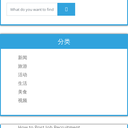
o
n
k
分类
新闻
旅游
活动
生活
美食
视频
How to Post Job Recruitment