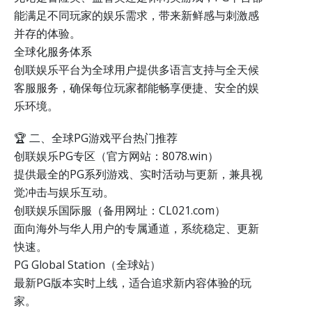
能满足不同玩家的娱乐需求，带来新鲜感与刺激感
并存的体验。
全球化服务体系
创联娱乐平台为全球用户提供多语言支持与全天候
客服服务，确保每位玩家都能畅享便捷、安全的娱
乐环境。
🏆 二、全球PG游戏平台热门推荐
创联娱乐PG专区（官方网站：8078.win）
提供最全的PG系列游戏、实时活动与更新，兼具视
觉冲击与娱乐互动。
创联娱乐国际服（备用网址：CL021.com）
面向海外与华人用户的专属通道，系统稳定、更新
快速。
PG Global Station（全球站）
最新PG版本实时上线，适合追求新内容体验的玩
家。