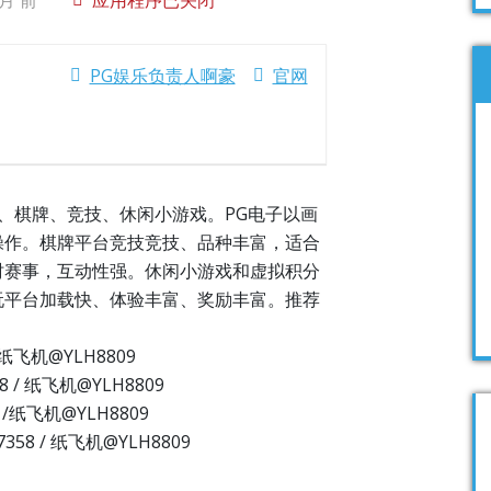
 月 前
应用程序已关闭
PG娱乐负责人啊豪
官网
子、棋牌、竞技、休闲小游戏。PG电子以画
操作。棋牌平台竞技竞技、品种丰富，适合
、提供实时赛事，互动性强。休闲小游戏和虚拟积分
玩平台加载快、体验丰富、奖励丰富。推荐
/ 纸飞机@YLH8809
8 / 纸飞机@YLH8809
8 /纸飞机@YLH8809
7358 / 纸飞机@YLH8809