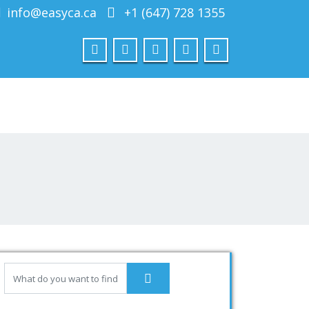
info@easyca.ca
+1 (647) 728 1355