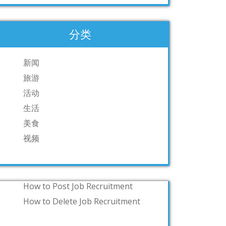
分类
新闻
旅游
活动
生活
美食
视频
How to Post Job Recruitment
How to Delete Job Recruitment