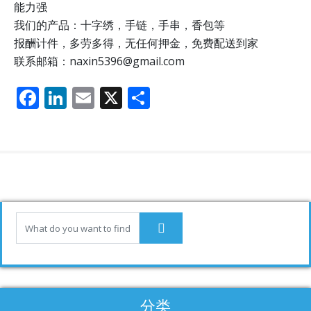
能力强
我们的产品：十字绣，手链，手串，香包等
报酬计件，多劳多得，无任何押金，免费配送到家
联系邮箱：naxin5396@gmail.com
F
Li
E
X
分
ac
n
m
享
e
k
ai
b
e
l
o
dI
o
n
k
分类