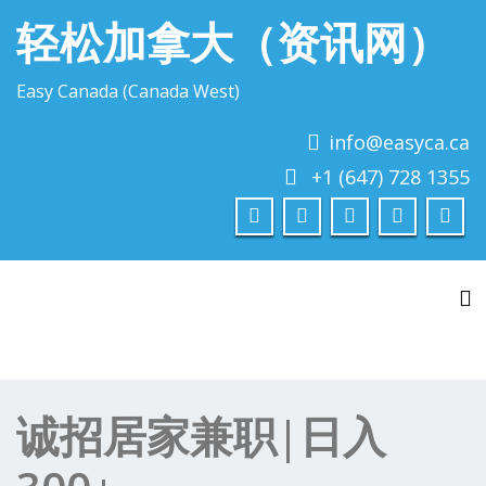
轻松加拿大（资讯网）
Easy Canada (Canada West)
info@easyca.ca
+1 (647) 728 1355
To
诚招居家兼职|日入