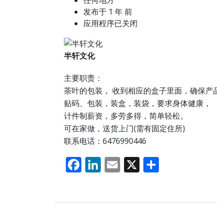
任何地方
发布于 1 年 前
应用程序已关闭
半轩文化
主要职责：
茶叶的包装， 收到相应的盒子里面，确保产
贴码、包装，装盒，装袋，要求身体健康，
计件制薪资，多劳多得，简单轻松。
可在家做，送货上门(需有固定住所)
联系电话：6476990446
F
Li
E
X
分
ac
n
m
享
e
k
ai
b
e
l