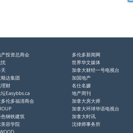
地产投资总商会
多伦多新闻网
无忧
世界华文媒体
春天
加拿大财经一号电视台
大顺达集团
加国地产
然理财
名仕名嫒
Easybbs.ca
地产周刊
大多伦多福清商会
加拿大房大师
ROUP
加拿大环球华语电视台
绿色钢铁建筑
加拿大时讯
尔美容学院
沈律师事务所
TWOOD