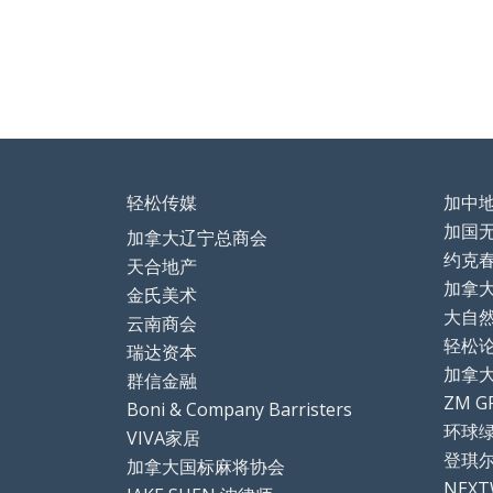
o
dI
o
n
k
轻松传媒
加中
加国
加拿大辽宁总商会
约克
天合地产
加拿
金氏美术
大自
云南商会
轻松论坛
瑞达资本
加拿
群信金融
ZM G
Boni & Company Barristers
环球
VIVA家居
登琪
加拿大国标麻将协会
NEX