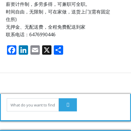
薪资计件制，多劳多得，可兼职可全职。
时间自由，无限制，可在家做，送货上门(需有固定
住所)
无押金、无配送费，全程免费配送到家
联系电话：6476990446
F
Li
E
X
分
ac
n
m
享
e
k
ai
b
e
l
o
dI
o
n
k