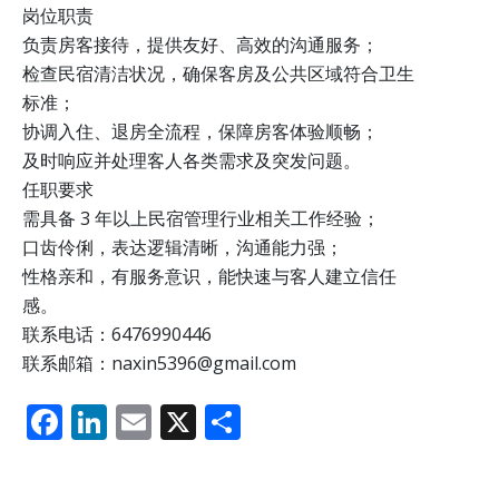
岗位职责
负责房客接待，提供友好、高效的沟通服务；
检查民宿清洁状况，确保客房及公共区域符合卫生
标准；
协调入住、退房全流程，保障房客体验顺畅；
及时响应并处理客人各类需求及突发问题。
任职要求
需具备 3 年以上民宿管理行业相关工作经验；
口齿伶俐，表达逻辑清晰，沟通能力强；
性格亲和，有服务意识，能快速与客人建立信任
感。
联系电话：6476990446
联系邮箱：naxin5396@gmail.com
F
Li
E
X
分
ac
n
m
享
e
k
ai