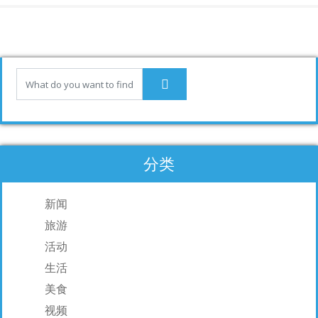
b
e
l
o
dI
o
n
k
分类
新闻
旅游
活动
生活
美食
视频