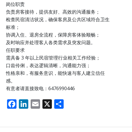
岗位职责
负责房客接待，提供友好、高效的沟通服务；
检查民宿清洁状况，确保客房及公共区域符合卫生
标准；
协调入住、退房全流程，保障房客体验顺畅；
及时响应并处理客人各类需求及突发问题。
任职要求
需具备 3 年以上民宿管理行业相关工作经验；
口齿伶俐，表达逻辑清晰，沟通能力强；
性格亲和，有服务意识，能快速与客人建立信任
感。
有意者请直接致电：6476990446
F
Li
E
X
分
ac
n
m
享
e
k
ai