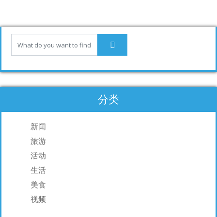
b
e
l
o
dI
o
n
k
分类
新闻
旅游
活动
生活
美食
视频