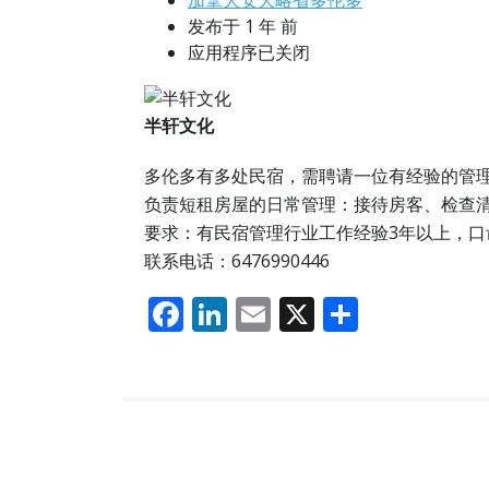
加拿大安大略省多伦多
发布于 1 年 前
应用程序已关闭
半轩文化
多伦多有多处民宿，需聘请一位有经验的管
负责短租房屋的日常管理：接待房客、检查
要求：有民宿管理行业工作经验3年以上，口
联系电话：6476990446
F
Li
E
X
分
ac
n
m
享
e
k
ai
b
e
l
o
dI
o
n