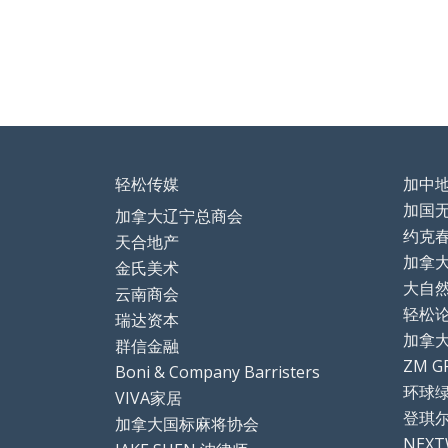
k
轻松传媒
加中
加国
加拿大辽宁总商会
约克
天合地产
加拿
金氏美术
大自
云南商会
轻松论坛
瑞达资本
加拿
群信金融
ZM G
Boni & Company Barristers
环球
VIVA家居
登琪
加拿大国标麻将协会
NEX