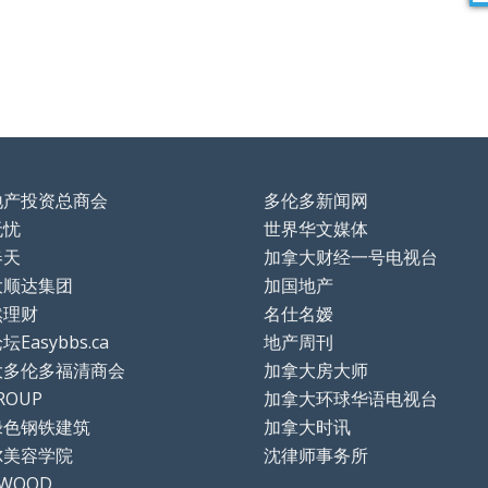
地产投资总商会
多伦多新闻网
无忧
世界华文媒体
春天
加拿大财经一号电视台
大顺达集团
加国地产
然理财
名仕名嫒
Easybbs.ca
地产周刊
大多伦多福清商会
加拿大房大师
ROUP
加拿大环球华语电视台
绿色钢铁建筑
加拿大时讯
尔美容学院
沈律师事务所
TWOOD