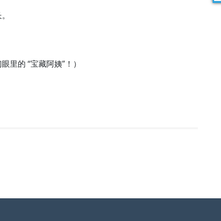
。​
里的 “宝藏阿姨”！）