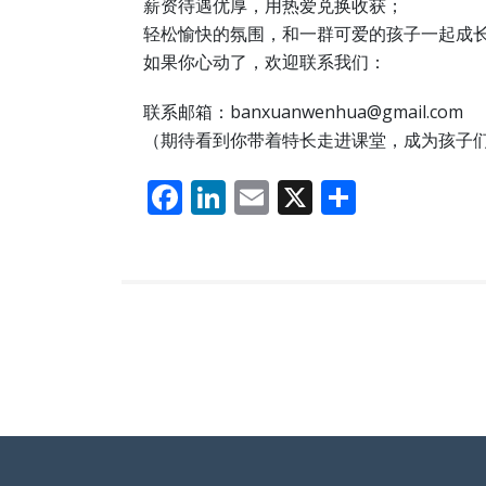
薪资待遇优厚，用热爱兑换收获；​
轻松愉快的氛围，和一群可爱的孩子一起成长
如果你心动了，欢迎联系我们：​
联系邮箱：banxuanwenhua@gmail.com
（期待看到你带着特长走进课堂，成为孩子们眼
F
Li
E
X
分
ac
n
m
享
e
k
ai
b
e
l
o
dI
o
n
k