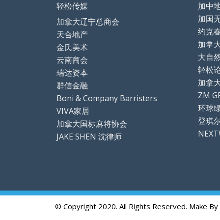
轻松传媒
加中
加国
加拿大辽宁总商会
约克
天合地产
加拿
金氏美术
大自
云南商会
轻松论坛
瑞达资本
加拿
群信金融
ZM G
Boni & Company Barristers
环球
VIVA家居
登琪
加拿大国标麻将协会
NEX
JAKE SHEN 沈律师
© Copyright 2020. All Rights Reserved. Make By