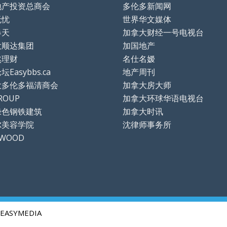
地产投资总商会
多伦多新闻网
无忧
世界华文媒体
春天
加拿大财经一号电视台
大顺达集团
加国地产
然理财
名仕名嫒
Easybbs.ca
地产周刊
大多伦多福清商会
加拿大房大师
ROUP
加拿大环球华语电视台
绿色钢铁建筑
加拿大时讯
尔美容学院
沈律师事务所
TWOOD
EASYMEDIA