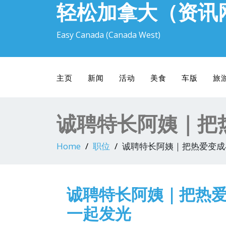
轻松加拿大（资讯
Easy Canada (Canada West)
主页
新闻
活动
美食
车版
旅
诚聘特长阿姨｜把
Home
职位
诚聘特长阿姨｜把热爱变成
诚聘特长阿姨｜把热
一起发光