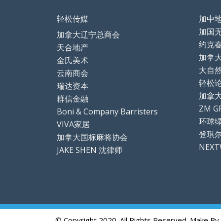
轻松传媒
加中
加国
加拿大辽宁总商会
约克
天合地产
加拿
金氏美术
大自
云南商会
轻松论坛
瑞达资本
加拿
群信金融
ZM G
Boni & Company Barristers
环球
VIVA家居
登琪
加拿大国标麻将协会
NEX
JAKE SHEN 沈律师
© Copyright 2020. All Rights Reserved. Make By