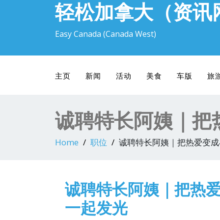
轻松加拿大（资讯
Easy Canada (Canada West)
主页
新闻
活动
美食
车版
旅
诚聘特长阿姨｜把
Home
职位
诚聘特长阿姨｜把热爱变成
诚聘特长阿姨｜把热
一起发光