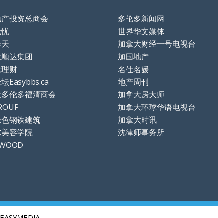
地产投资总商会
多伦多新闻网
无忧
世界华文媒体
春天
加拿大财经一号电视台
大顺达集团
加国地产
然理财
名仕名嫒
Easybbs.ca
地产周刊
大多伦多福清商会
加拿大房大师
ROUP
加拿大环球华语电视台
绿色钢铁建筑
加拿大时讯
尔美容学院
沈律师事务所
TWOOD
EASYMEDIA