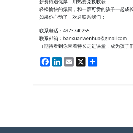
薪资待遇优厚，用热爱兑换收获；​
轻松愉快的氛围，和一群可爱的孩子一起成长
如果你心动了，欢迎联系我们：​
联系电话：4373740255
联系邮箱：banxuanwenhua@gmail.com
（期待看到你带着特长走进课堂，成为孩子们眼
F
Li
E
X
分
ac
n
m
享
e
k
ai
b
e
l
o
dI
o
n
k