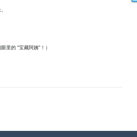
。​
里的 “宝藏阿姨”！）