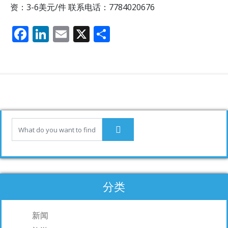
资：3-6美元/件 联系电话：7784020676
F
Li
E
X
分
ac
n
m
享
e
k
ai
b
e
l
o
dI
o
n
k
分类
新闻