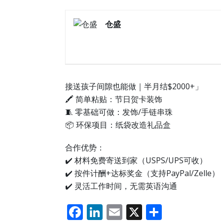
仓盛
接送孩子间隙也能做｜半月结$2000+」
🖍️ 简单粘贴：节日贺卡装饰
🧵 零基础可做：发饰/手链串珠
📦 环保项目：纸袋改造礼品盒
合作优势：
✔️ 材料免费寄送到家（USPS/UPS可收）
✔️ 按件计酬+达标奖金（支持PayPal/Zelle）
✔️ 灵活工作时间，无需英语沟通
F
Li
E
X
分