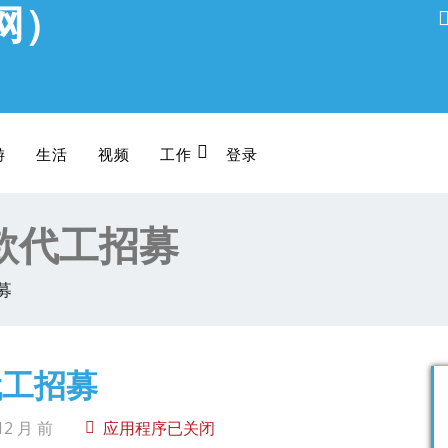
网）
游
生活
视频
工作
登录
同款代工招募
募
代工招募
2 月 前
应用程序已关闭