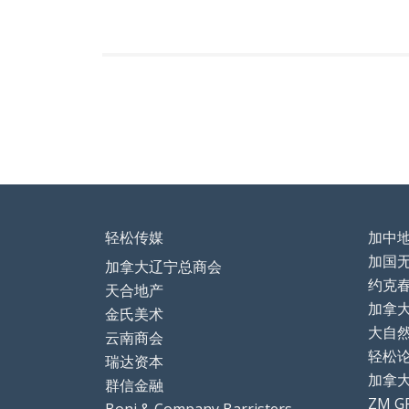
ac
n
m
享
e
k
ai
b
e
l
o
dI
o
n
k
轻松传媒
加中
加国
加拿大辽宁总商会
约克
天合地产
加拿
金氏美术
大自
云南商会
轻松论坛
瑞达资本
加拿
群信金融
ZM G