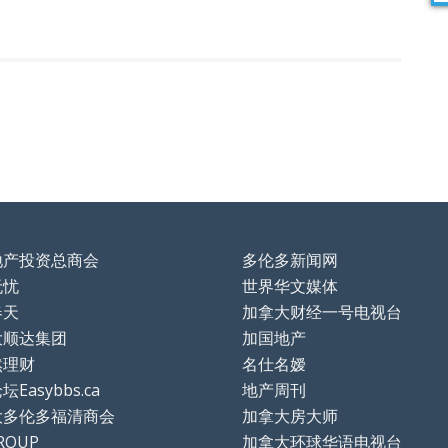
地产投资总商会
多伦多新闻网
无忧
世界华文媒体
春天
加拿大财经一号电视台
大顺达集团
加国地产
然理财
名仕名嫒
Easybbs.ca
地产周刊
大多伦多福清商会
加拿大房大师
ROUP
加拿大环球华语电视台