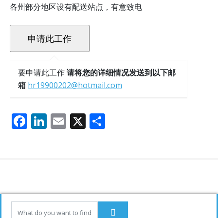
各州部分地区设有配送站点，有意致电
要申请此工作
请将您的详细情况发送到以下邮
箱
hr19900202@hotmail.com
F
Li
E
X
分
ac
n
m
享
e
k
ai
b
e
l
o
dI
o
n
k