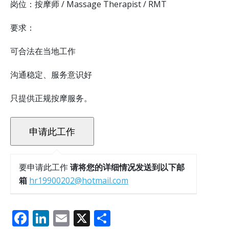
岗位：按摩师 / Massage Therapist / RMT
要求：
可合法在当地工作
沟通稳定、服务意识好
只提供正规按摩服务。
要申请此工作
请将您的详细情况发送到以下邮
箱
hr19900202@hotmail.com
F
Li
E
X
分