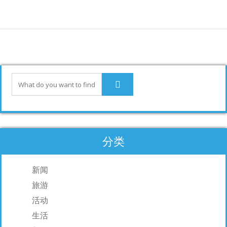
ac
n
m
享
e
k
ai
b
e
l
o
dI
o
n
k
分类
新闻
旅游
活动
生活