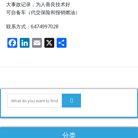
大事故记录，为人善良技术好
可自备车（代交保险和报销燃油）
联系方式：6474997028
F
Li
E
X
分
ac
n
m
享
e
k
ai
b
e
l
o
dI
o
n
k
分类