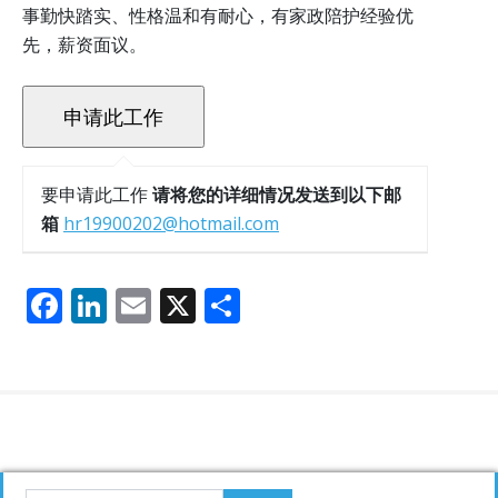
事勤快踏实、性格温和有耐心，有家政陪护经验优
先，薪资面议。
要申请此工作
请将您的详细情况发送到以下邮
箱
hr19900202@hotmail.com
F
Li
E
X
分
ac
n
m
享
e
k
ai
b
e
l
o
dI
o
n