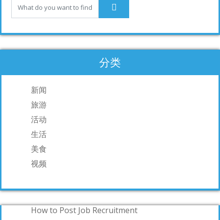
k
分类
新闻
旅游
活动
生活
美食
视频
How to Post Job Recruitment