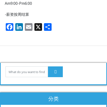
Am9:00-Pm6:00
-薪资按周结算
F
Li
E
X
分
ac
n
m
享
e
k
ai
b
e
l
o
dI
o
n
k
分类