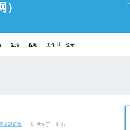
网）
游
生活
视频
工作
登录
亚省温哥华
发布于 1 年 前