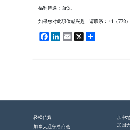
福利待遇：面议。
如果您对此职位感兴趣，请联系：+1（778）40
F
Li
E
X
分
ac
n
m
享
e
k
ai
b
e
l
o
dI
o
n
k
轻松传媒
加中
加国
加拿大辽宁总商会