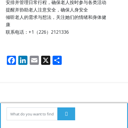
安排并管理日常行程，确保老人按时参与各类活动
提醒并协助老人注意安全，确保人身安全
倾听老人的需求与想法，关注她们的情绪和身体健
康
联系电话：+1（226）2121336
F
Li
E
X
分
ac
n
m
享
e
k
ai
b
e
l
o
dI
o
n
k