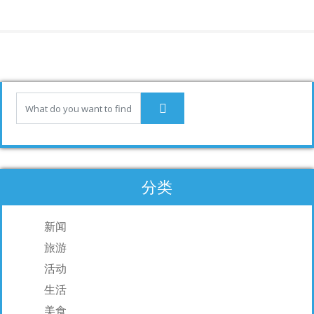
e
k
ai
b
e
l
o
dI
o
n
k
分类
新闻
旅游
活动
生活
美食