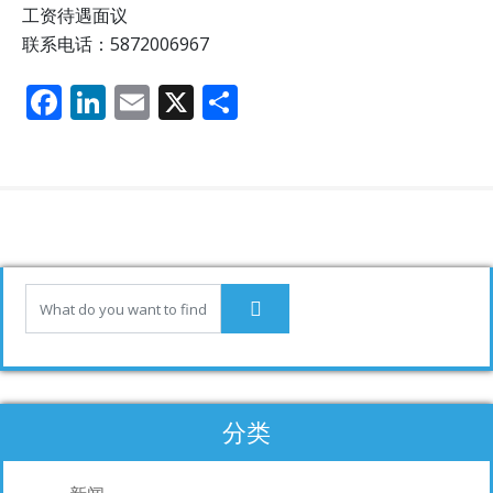
工资待遇面议
联系电话：5872006967
F
Li
E
X
分
ac
n
m
享
e
k
ai
b
e
l
o
dI
o
n
k
分类