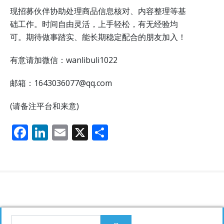
现招募伙伴协助处理商品信息核对、内容整理等基
础工作。时间自由灵活，上手轻松，有无经验均
可。期待做事踏实、能长期稳定配合的朋友加入！
有意请加微信：wanlibuli1022
邮箱：1643036077@qq.com
(请备注平台和来意)
F
Li
E
X
分
ac
n
m
享
e
k
ai
b
e
l
o
dI
o
n