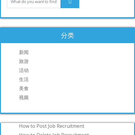
k
分类
新闻
旅游
活动
生活
美食
视频
How to Post Job Recruitment