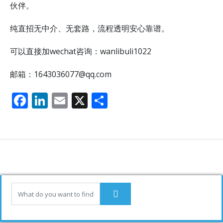
伙伴。
纯直招无中介、无套路，流程透明安心靠谱。
可以直接加wechat咨询：wanlibuli1022
邮箱：1643036077@qq.com
F
Li
E
X
分
ac
n
m
享
e
k
ai
b
e
l
o
dI
o
n
k