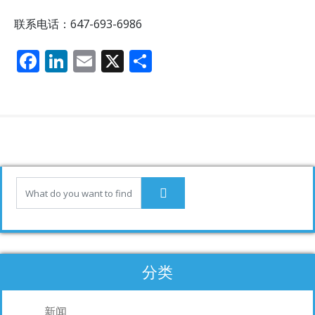
联系电话：647-693-6986
F
Li
E
X
分
ac
n
m
享
e
k
ai
b
e
l
o
dI
o
n
k
分类
新闻