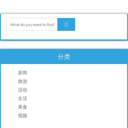
o
dI
o
n
k
分类
新闻
旅游
活动
生活
美食
视频