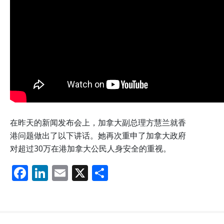
在昨天的新闻发布会上，加拿大副总理方慧兰就香
港问题做出了以下讲话。她再次重申了加拿大政府
对超过30万在港加拿大公民人身安全的重视。
F
Li
E
X
分
ac
n
m
享
e
k
ai
b
e
l