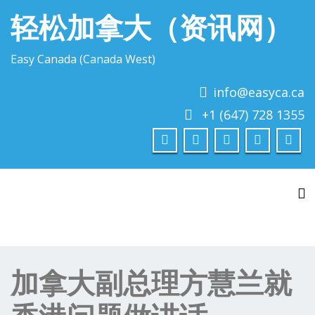
轻松加拿大（资讯网）
Easy Canada (Canada West)
info@easyca.ca
+1 (647) 728 1355
To
加拿大副总理方慧兰就