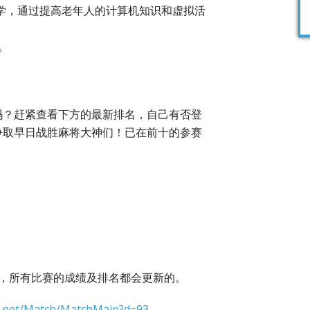
教学，通过提高老年人的计算机知识和虚拟活
。
。
吗？赶紧查看下方的最新排名，自己有否登
争取早日战胜麻将大神们！已在前十的参赛
点，所有比赛的成绩及排名都会更新的。
s.net/Match/MatchMain?d=93