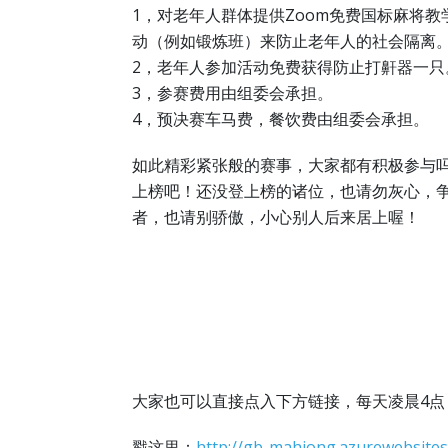
1，对老年人群体提供Zoom免费国标麻将
动（例如锻炼班）来防止老年人的社会隔离
2，老年人参加活动免费获得防止打鼾器一只
3，参赛费用由组委会承担。
4，预决赛车马费，餐饮费由组委会承担。
如此精彩紧张般的赛事，大家都有积极参与
上榜吧！还没登上榜的诸位，也请勿灰心，
者，也请别骄傲，小心别人后来居上喔！
大家也可以直接点入下方链接，每天凌晨4
戳这里：
http://gb-mahjong.azurewebsite