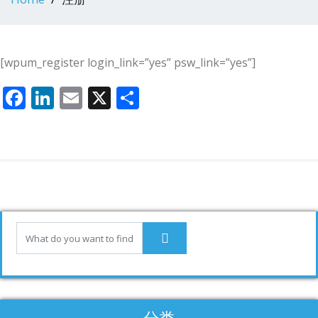
[wpum_register login_link=”yes” psw_link=”yes”]
F
Li
E
X
分
ac
n
m
享
e
k
ai
b
e
l
o
dI
o
n
k
分类