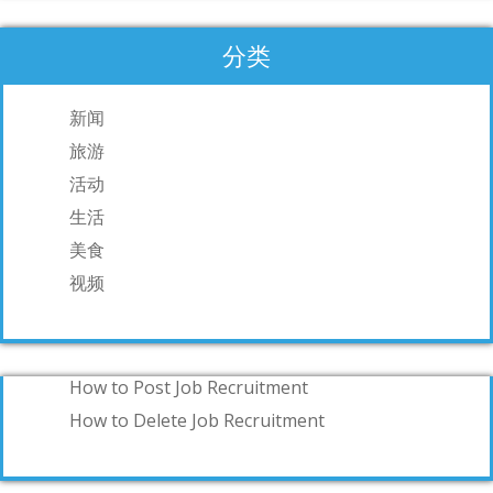
分类
新闻
旅游
活动
生活
美食
视频
How to Post Job Recruitment
How to Delete Job Recruitment