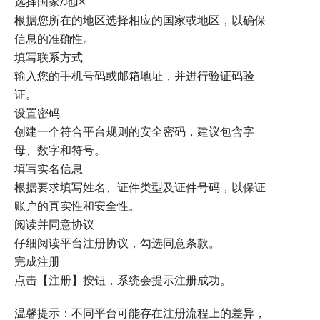
选择国家/地区
根据您所在的地区选择相应的国家或地区，以确保
信息的准确性。
填写联系方式
输入您的手机号码或邮箱地址，并进行验证码验
证。
设置密码
创建一个符合平台规则的安全密码，建议包含字
母、数字和符号。
填写实名信息
根据要求填写姓名、证件类型及证件号码，以保证
账户的真实性和安全性。
阅读并同意协议
仔细阅读平台注册协议，勾选同意条款。
完成注册
点击【注册】按钮，系统会提示注册成功。
温馨提示：不同平台可能存在注册流程上的差异，