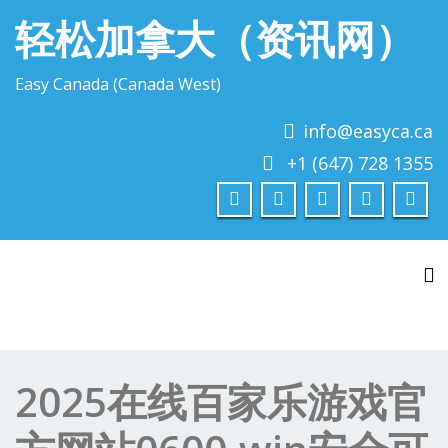
轻松加拿大（资讯网）
Easy Canada (Canada West)
info@easyca.ca
+1 (647) 728 1355
To
2025在线百家乐游戏官