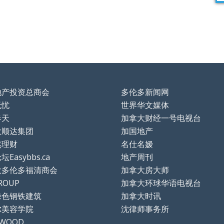
地产投资总商会
多伦多新闻网
无忧
世界华文媒体
春天
加拿大财经一号电视台
大顺达集团
加国地产
然理财
名仕名嫒
Easybbs.ca
地产周刊
大多伦多福清商会
加拿大房大师
ROUP
加拿大环球华语电视台
绿色钢铁建筑
加拿大时讯
尔美容学院
沈律师事务所
TWOOD