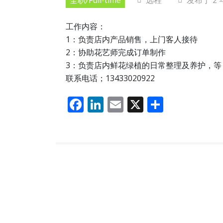
全职/Full-time
远程
发布于 2 
工作内容：
1：负责店内产品销售，上门客人接待
2：协助花艺师完成订单制作
3：负责店内鲜花绿植的日常整理及养护，等
联系电话；13433020922
F
Li
E
X
分
ac
n
m
享
e
k
ai
b
e
l
o
dI
o
n
k