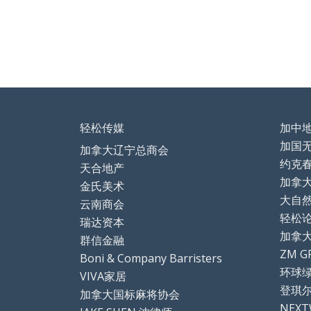
轻松传媒
加中
加国
加拿大辽宁总商会
约克
天合地产
加拿
金氏美术
大自
云南商会
轻松论坛
瑞达资本
加拿
群信金融
ZM G
Boni & Company Barristers
环球
VIVA家居
登琪
加拿大国标麻将协会
NEX